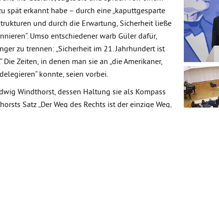
zu spät erkannt habe – durch eine „kaputtgesparte
trukturen und durch die Erwartung, Sicherheit ließe
onnieren“. Umso entschiedener warb Güler dafür,
ger zu trennen: „Sicherheit im 21. Jahrhundert ist
Die Zeiten, in denen man sie an „die Amerikaner,
delegieren“ konnte, seien vorbei.
udwig Windthorst, dessen Haltung sie als Kompass
horsts Satz „Der Weg des Rechts ist der einzige Weg,
ueller denn je: „Wir setzen dem Recht des Stärkeren
“ Doch Windthorst habe auch verstanden, dass eine
n spalten lässt, nach außen schwach“ sei. An diese
ralen Begriff: Resilienz. Sie beginne nicht in
auf den Deichen, in den Feuerwehren, in Vereinen
wasser im Emsland habe gezeigt, „was
ft bedeutet“.
, Vorsitzender der Stiftung, in seiner Begrüßung