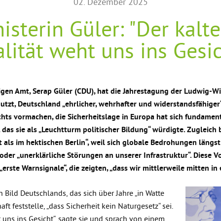
02. Dezember 2025
isterin Güler: "Der kalt
lität weht uns ins Gesi
igen Amt, Serap Güler (CDU), hat die Jahrestagung der Ludwig-Wi
utzt, Deutschland „ehrlicher, wehrhafter und widerstandsfähige
hts vormachen, die Sicherheitslage in Europa hat sich fundament
as sie als „Leuchtturm politischer Bildung“ würdigte. Zugleich b
ht als im hektischen Berlin“, weil sich globale Bedrohungen längst
er „unerklärliche Störungen an unserer Infrastruktur“. Diese Vor
„erste Warnsignale“, die zeigten, „dass wir mittlerweile mitten 
n Bild Deutschlands, das sich über Jahre „in Watte
 feststelle, „dass Sicherheit kein Naturgesetz“ sei.
t uns ins Gesicht“, sagte sie und sprach von einem