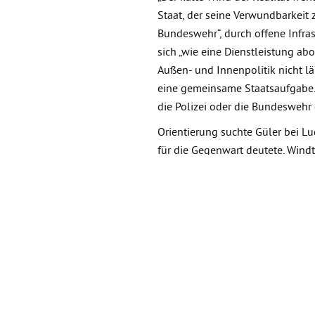
Staat, der seine Verwundbarkeit 
Bundeswehr“, durch offene Infras
sich „wie eine Dienstleistung ab
Außen- und Innenpolitik nicht län
eine gemeinsame Staatsaufgabe.“ 
die Polizei oder die Bundeswehr 
Orientierung suchte Güler bei L
für die Gegenwart deutete. Windt
der zum Ziel führt“ sei heute akt
die Stärke des Rechts entgegen.
Gesellschaft, „die sich im Innere
Tradition knüpfte Güler ihren zent
Ministerien, sondern „vor Ort – 
und Nachbarschaften“. Das Hoch
bürgerschaftliche Widerstandskra
Zuvor hatte Christian Fühner MdL