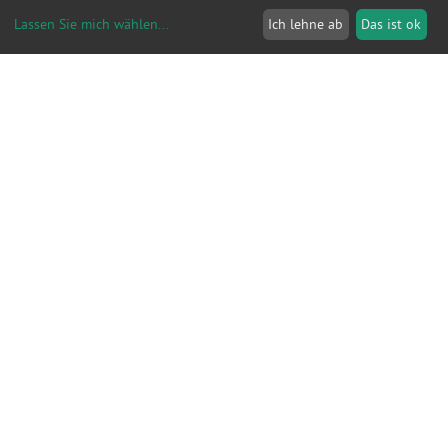
Lassen Sie mich wählen
...
Ich lehne ab
Das ist ok
Veranstaltungssuche
Fachbereich
Zielgruppe