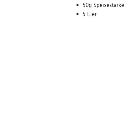
50g Speisestärke
5 Eier
Alles vermengen und mit Salz, P
formen.
Neutrales Speiseöl, z.B. Rapsöl e
Dip
Schmand mit etwas
Salz
Currypulver und
Dill (frisch oder getroc
abschmecken und zu den Bratlin
Guten Appetit!