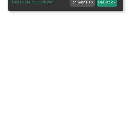
Lassen Sie mich wählen
...
Ich lehne ab
Das ist ok
el und dann zu einem Bratling