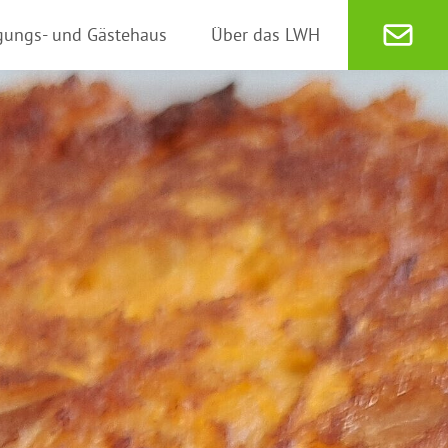
gungs- und Gästehaus
Über das LWH