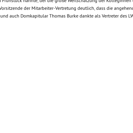
Frühstück nannte, der die große Wertschätzung der Kolleginnen
 Vorsitzende der Mitarbeiter-Vertretung deutlich, dass die ange
 und auch Domkapitular Thomas Burke dankte als Vertreter des L
und ihre Identifikation mit dem Haus. Fenten selbst dankte für die
u, dem LWH selbstverständlich verbunden zu bleiben.
SICHT
r das LWH
Ludwig-Windthorst-Haus