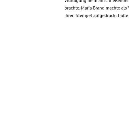
Würdigung beim anschließenden 
brachte. Maria Brand machte als
ihren Stempel aufgedrückt hatte
ihr jahrzehntelanges Engagement 
auch die Würdigung und sagte z
ZURÜCK ZUR ÜBER
Home
Übe