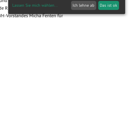
 und Kollegen zum Ausdruck
Lassen Sie mich wählen
...
Ich lehne ab
Das ist ok
hende Ruheständlerin dem LWH
WH-Vorstandes Micha Fenten für
 Zeit, die Kollegialität und