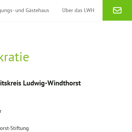
gungs- und Gästehaus
Über das LWH
ratie
itskreis Ludwig-Windthorst
r
rst-Stiftung