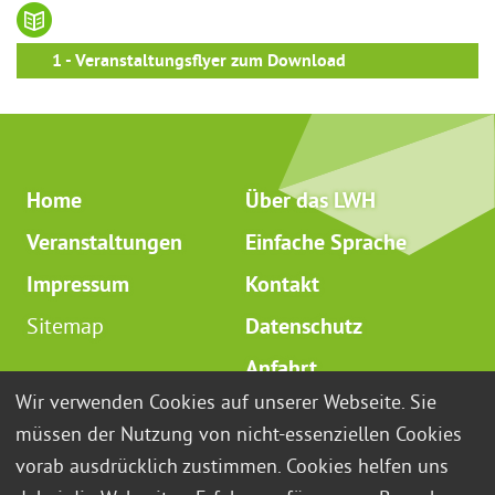
1 - Veranstaltungsflyer zum Download
Home
Über das LWH
Veranstaltungen
Einfache Sprache
Impressum
Kontakt
Sitemap
Datenschutz
Anfahrt
Wir verwenden Cookies auf unserer Webseite. Sie
Ludwig-Windthorst-Haus
müssen der Nutzung von nicht-essenziellen Cookies
Katholisch-Soziale Akademie
vorab ausdrücklich zustimmen. Cookies helfen uns
Gerhard-Kues-Str. 16 | 49808 Lingen (Ems)