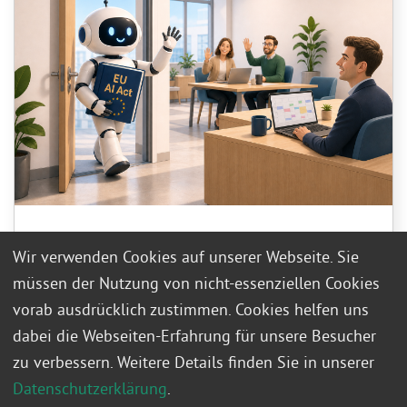
Wir verwenden Cookies auf unserer Webseite. Sie
EU AI ACT: Jetzt wird‘s ernst!
müssen der Nutzung von nicht-essenziellen Cookies
Was Führungskräfte wissen müssen
vorab ausdrücklich zustimmen. Cookies helfen uns
dabei die Webseiten-Erfahrung für unsere Besucher
zu verbessern. Weitere Details finden Sie in unserer
Der EU AI Act verpflichtet Arbeitgeber, ausreichende
KI-Kompetenz bei Mitarbeitenden sicherzustellen, die
Datenschutzerklärung
.