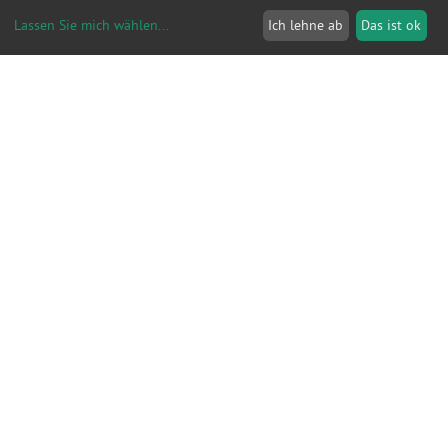
KI beruflich nutzen oder KI-Ergebnisse
Lassen Sie mich wählen
...
Ich lehne ab
Das ist ok
weiterverwenden. Neu ab 2. August ist die Pflicht zur
Kennzeichnung von KI-Inhalten. Unternehmen und
Einrichtungen sollten deshalb klären, welche KI-
Systeme eingesetzt werden, welche Daten
verarbeitet…
Ab Freitag 02.10.2026
Ab 09:00Uhr